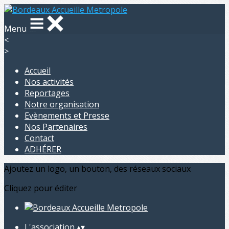
Menu
<
>
Accueil
Nos activités
Reportages
Notre organisation
Evènements et Presse
Nos Partenaires
Contact
ADHÉRER
Ajoutez un logo, un bouton, des réseaux sociaux
Cliquez pour éditer
L'association
▴
▾