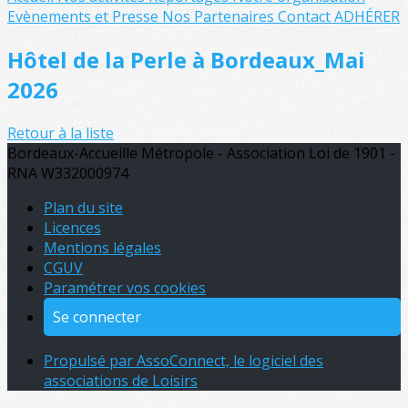
Evènements et Presse
Nos Partenaires
Contact
ADHÉRER
Hôtel de la Perle à Bordeaux_Mai
2026
Retour à la liste
Bordeaux-Accueille Métropole - Association Loi de 1901 -
RNA W332000974
Plan du site
Licences
Mentions légales
CGUV
Paramétrer vos cookies
Se connecter
Propulsé par AssoConnect, le logiciel des
associations de Loisirs