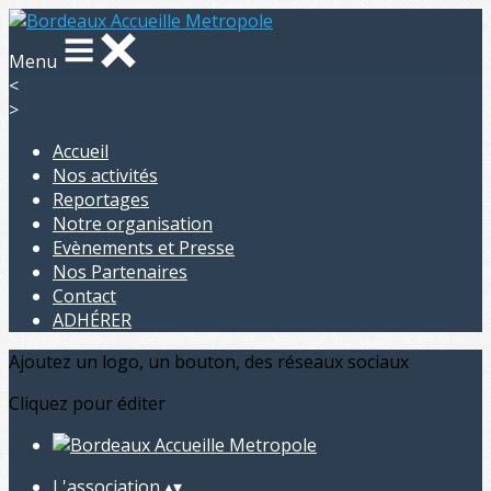
Menu
<
>
Accueil
Nos activités
Reportages
Notre organisation
Evènements et Presse
Nos Partenaires
Contact
ADHÉRER
Ajoutez un logo, un bouton, des réseaux sociaux
Cliquez pour éditer
L'association
▴
▾