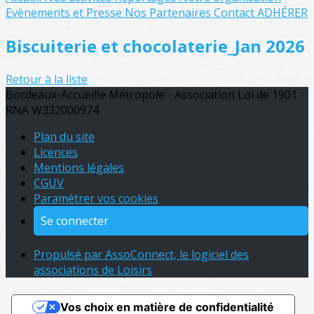
Evènements et Presse
Nos Partenaires
Contact
ADHÉRER
Biscuiterie et chocolaterie_Jan 2026
Retour à la liste
Bordeaux-Accueille Métropole - Association Loi de 1901 -
RNA W332000974
Plan du site
Licences
Mentions légales
CGUV
Paramétrer vos cookies
Se connecter
Propulsé par AssoConnect, le logiciel des
associations de Loisirs
Vos choix en matière de confidentialité