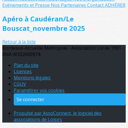
Evènements et Presse
Nos Partenaires
Contact
ADHÉRER
Apéro à Caudéran/Le
Bouscat_novembre 2025
Retour à la liste
Bordeaux-Accueille Métropole - Association Loi de 1901 -
RNA W332000974
Plan du site
Licences
Mentions légales
CGUV
Paramétrer vos cookies
Se connecter
Propulsé par AssoConnect, le logiciel des
associations de Loisirs