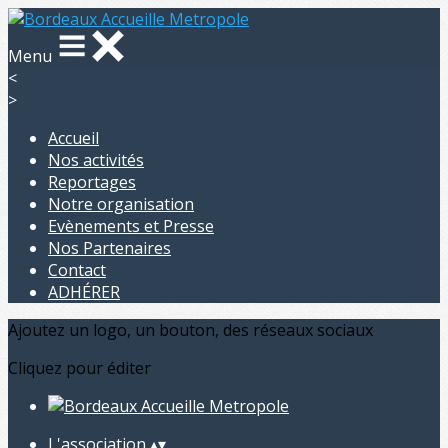
Menu
<
>
Accueil
Nos activités
Reportages
Notre organisation
Evènements et Presse
Nos Partenaires
Contact
ADHÉRER
Ajoutez un logo, un bouton, des réseaux sociaux
Cliquez pour éditer
L'association
▴
▾