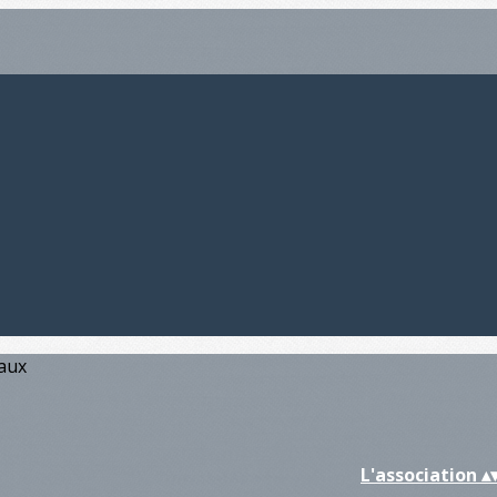
iaux
L'association
▴