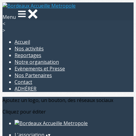
Menu
<
>
Accueil
Nos activités
Reportages
Notre organisation
Evènements et Presse
Nos Partenaires
Contact
ADHÉRER
Ajoutez un logo, un bouton, des réseaux sociaux
Cliquez pour éditer
L'association
▴
▾