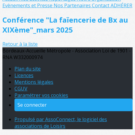
Evènements et Presse
Nos Partenaires
Contact
ADHÉRER
Conférence "La faïencerie de Bx au
XIXème"_mars 2025
Retour à la liste
Bordeaux-Accueille Métropole - Association Loi de 1901 -
RNA W332000974
Plan du site
Licences
Mentions légales
CGUV
Paramétrer vos cookies
Se connecter
Propulsé par AssoConnect, le logiciel des
associations de Loisirs