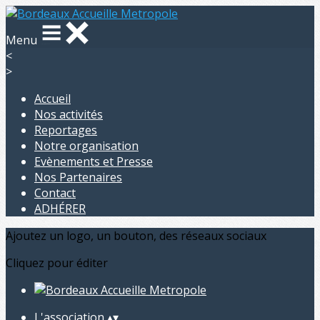
Menu
<
>
Accueil
Nos activités
Reportages
Notre organisation
Evènements et Presse
Nos Partenaires
Contact
ADHÉRER
Ajoutez un logo, un bouton, des réseaux sociaux
Cliquez pour éditer
L'association
▴
▾