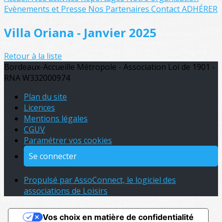
Evènements et Presse
Nos Partenaires
Contact
ADHÉRER
Villa Oriana - Janvier 2025
Retour à la liste
Bordeaux-Accueille Métropole - Association Loi de 1901 -
RNA W332000974
Plan du site
Licences
Mentions légales
CGUV
Paramétrer vos cookies
Se connecter
Propulsé par AssoConnect, le logiciel des
associations de Loisirs
Vos choix en matière de confidentialité