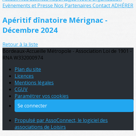
Evènements et Presse
Nos Partenaires
Contact
ADHÉRER
Apéritif dînatoire Mérignac -
Décembre 2024
Retour à la liste
Bordeaux-Accueille Métropole - Association Loi de 1901 -
RNA W332000974
Plan du site
Licences
Mentions légales
CGUV
Paramétrer vos cookies
Se connecter
Propulsé par AssoConnect, le logiciel des
associations de Loisirs