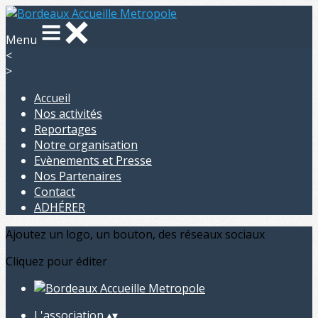
Menu
<
>
Accueil
Nos activités
Reportages
Notre organisation
Evènements et Presse
Nos Partenaires
Contact
ADHÉRER
Ajoutez un logo, un bouton, des réseaux sociaux
Cliquez pour éditer
L'association
▴
▾