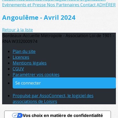
Evènements et Presse
Nos Partenaires
Contact
ADHÉRER
Angoulême - Avril 2024
Retour à la liste
Bordeaux-Accueille Métropole - Association Loi de 1901 -
RNA W332000974
Plan du site
Licences
Mentions légales
CGUV
Paramétrer vos cookies
Se connecter
Propulsé par AssoConnect, le logiciel des
associations de Loisirs
Vos choix en matière de confidentialité