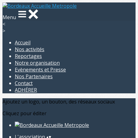
Menu
<
>
Accueil
Nos activités
Reportages
Notre organisation
Evènements et Presse
Nos Partenaires
Contact
ADHÉRER
Ajoutez un logo, un bouton, des réseaux sociaux
Cliquez pour éditer
L'association
▴
▾