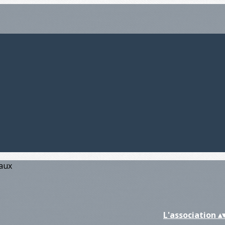
iaux
L'association
▴