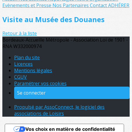
Evènements et Presse
Nos Partenaires
Contact
ADHÉRER
Visite au Musée des Douanes
Retour à la liste
Bordeaux-Accueille Métropole - Association Loi de 1901 -
RNA W332000974
Plan du site
Licences
Mentions légales
CGUV
Paramétrer vos cookies
Se connecter
Propulsé par AssoConnect, le logiciel des
associations de Loisirs
Vos choix en matière de confidentialité