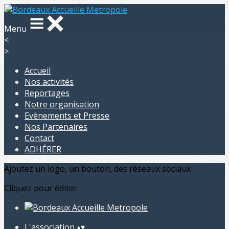
Menu
<
>
Accueil
Nos activités
Reportages
Notre organisation
Evènements et Presse
Nos Partenaires
Contact
ADHÉRER
Ajoutez un logo, un bouton, des réseaux sociaux
Cliquez pour éditer
L'association
▴
▾