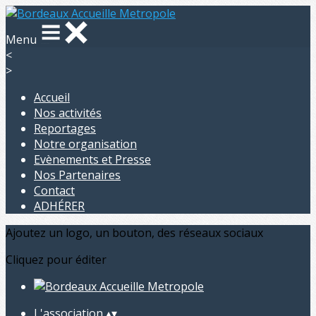
Menu
<
>
Accueil
Nos activités
Reportages
Notre organisation
Evènements et Presse
Nos Partenaires
Contact
ADHÉRER
Ajoutez un logo, un bouton, des réseaux sociaux
Cliquez pour éditer
L'association
▴
▾