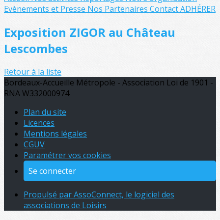
Evènements et Presse
Nos Partenaires
Contact
ADHÉRER
Exposition ZIGOR au Château
Lescombes
Retour à la liste
Bordeaux-Accueille Métropole - Association Loi de 1901 -
RNA W332000974
Plan du site
Licences
Mentions légales
CGUV
Paramétrer vos cookies
Se connecter
Propulsé par AssoConnect, le logiciel des
associations de Loisirs