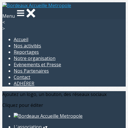
Menu
<
>
Accueil
Nos activités
Reportages
Notre organisation
Evènements et Presse
Nos Partenaires
Contact
ADHÉRER
Ajoutez un logo, un bouton, des réseaux sociaux
Cliquez pour éditer
L'association
▴
▾