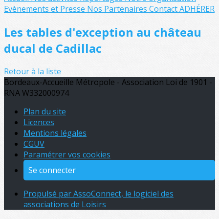
Evènements et Presse
Nos Partenaires
Contact
ADHÉRER
Les tables d'exception au château
ducal de Cadillac
Retour à la liste
Bordeaux-Accueille Métropole - Association Loi de 1901 -
RNA W332000974
Plan du site
Licences
Mentions légales
CGUV
Paramétrer vos cookies
Se connecter
Propulsé par AssoConnect, le logiciel des
associations de Loisirs