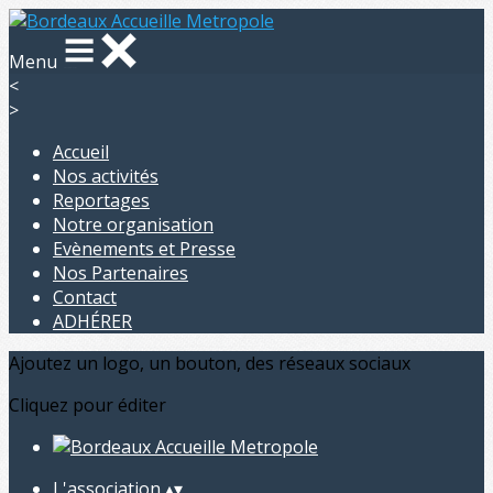
Menu
<
>
Accueil
Nos activités
Reportages
Notre organisation
Evènements et Presse
Nos Partenaires
Contact
ADHÉRER
Ajoutez un logo, un bouton, des réseaux sociaux
Cliquez pour éditer
L'association
▴
▾