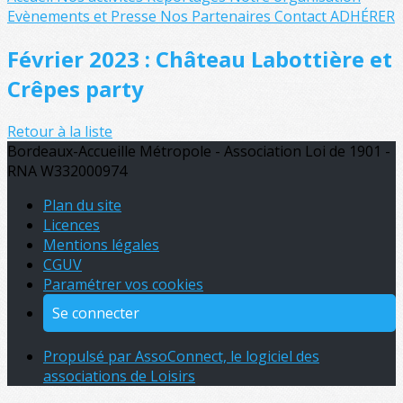
Evènements et Presse
Nos Partenaires
Contact
ADHÉRER
Février 2023 : Château Labottière et
Crêpes party
Retour à la liste
Bordeaux-Accueille Métropole - Association Loi de 1901 -
RNA W332000974
Plan du site
Licences
Mentions légales
CGUV
Paramétrer vos cookies
Se connecter
Propulsé par AssoConnect, le logiciel des
associations de Loisirs