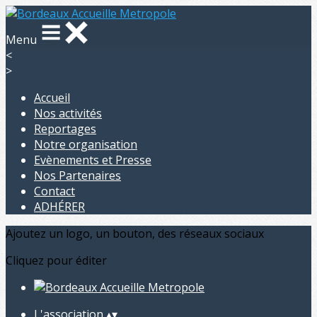
Menu
<
>
Accueil
Nos activités
Reportages
Notre organisation
Evènements et Presse
Nos Partenaires
Contact
ADHÉRER
Ajoutez un logo, un bouton, des réseaux sociaux
Cliquez pour éditer
L'association
▴
▾