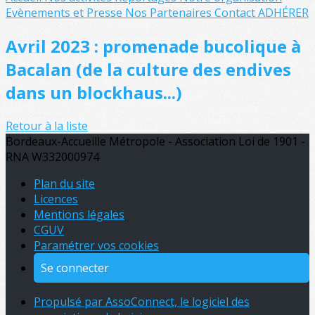
Evènements et Presse
Nos Partenaires
Contact
ADHÉRER
Avril 2023 : promenade bucolique à
Bacalan (de la culture des endives
dans un blockhaus...)
Retour à la liste
Bordeaux-Accueille Métropole - Association Loi de 1901 -
RNA W332000974
Plan du site
Licences
Mentions légales
CGUV
Paramétrer vos cookies
Se connecter
Propulsé par AssoConnect, le logiciel des