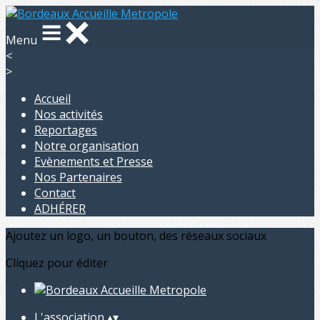
Menu
<
>
Accueil
Nos activités
Reportages
Notre organisation
Evènements et Presse
Nos Partenaires
Contact
ADHÉRER
Ajoutez un logo, un bouton, des réseaux sociaux
Cliquez pour éditer
L'association
▴
▾