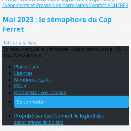
Evènements et Presse
Nos Partenaires
Contact
ADHÉRER
Mai 2023 : le sémaphore du Cap
Ferret
Retour à la liste
Bordeaux-Accueille Métropole - Association Loi de 1901 -
RNA W332000974
Plan du site
Licences
Mentions légales
CGUV
Paramétrer vos cookies
Se connecter
Propulsé par AssoConnect, le logiciel des
associations de Loisirs