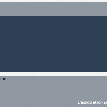
iaux
L'association
▴