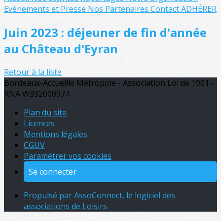
Evènements et Presse
Nos Partenaires
Contact
ADHÉRER
Juin 2023 : déjeuner de fin d'année
au Château d'Eyran
Retour à la liste
Bordeaux-Accueille Métropole - Association Loi de 1901 -
RNA W332000974
Plan du site
Licences
Mentions légales
CGUV
Paramétrer vos cookies
Se connecter
Propulsé par AssoConnect, le logiciel des
associations de Loisirs