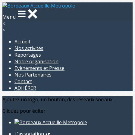
Menu
<
>
Accueil
Nos activités
Reportages
Notre organisation
Evènements et Presse
Nos Partenaires
Contact
ADHÉRER
Ajoutez un logo, un bouton, des réseaux sociaux
Cliquez pour éditer
L'association
▴
▾