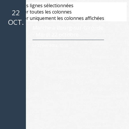
Exporter les lignes sélectionnées
22
Exporter toutes les colonnes
Exporter uniquement les colonnes affichées
OCT.
Marche à Bourg-sur-Gironde
- Mardi 22 octobre
Le 22 oct. 2024, 10:30